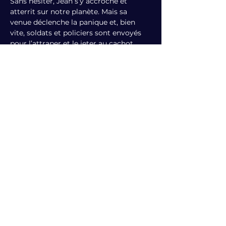
Sans hésiter, Jean s’y accroche et 
atterrit sur notre planète. Mais sa 
venue déclenche la panique et, bien 
vite, soldats et policiers sont envoyés 
pour l’attraper et le jeter au cachot.
Par la Compagnie Dérivation
De Tomi Ungerer
À partir de 4 ans
Tarif plein : 9 € | Tarif réduit (-26 
ans/+65 ans) : 8 € | Art. 27
Goûter offert après la projection
Afficher plus