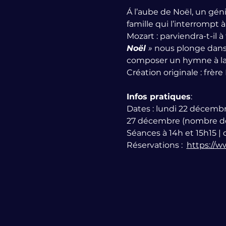
Á l’aube de Noël, un géni
famille qui l’interrompt
Mozart : parviendra-t-il 
Noël 
»
 nous plonge dans 
composer un hymne à la jo
Création originale : frè
Infos pratiques
:
Dates : lundi 22 décemb
27 décembre (nombre des
Séances à 14h et 15h15 |
Réservations :  
https://w