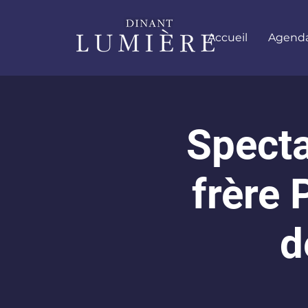
Accueil
Agenda 
Specta
frère 
d