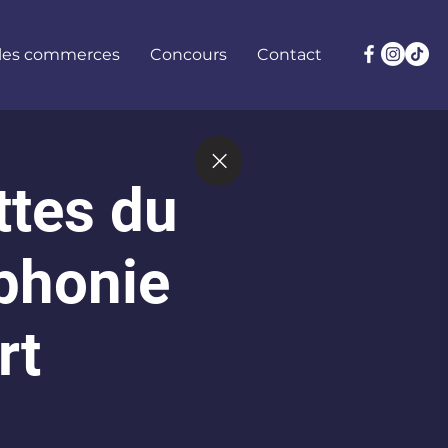
 les commerces
Concours
Contact
ttes du
mphonie
rt