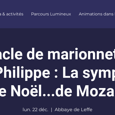
& activités
Parcours Lumineux
Animations dans
cle de marionne
Philippe : La sy
e Noël...de Moza
lun. 22 déc.
  |  
Abbaye de Leffe