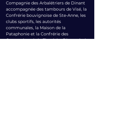
Compagnie des Arbalétriers de Dinant 
accompagnée des tambours de Visé, la 
Confrérie bouvignoise de Ste-Anne, les 
clubs sportifs, les autorités 
communales, la Maison de la 
Pataphonie et la Confrérie des 
Quarteniers de la Flamiche Dinantaise). 
Ils fusionneront au rond-point de la 
Place Reine Astrid pour défiler 
boulevard Churchill, rue Huybrechts, 
rue Courte St-Roch, place St-Roch, 
Avec la participation des Veneurs de la 
Meuse et des élèves du Collège Notre 
Dame, section Cousot, qui viendront 
présenter l'oeuvre qu'ils ont réalisées 
pour l'occasion.