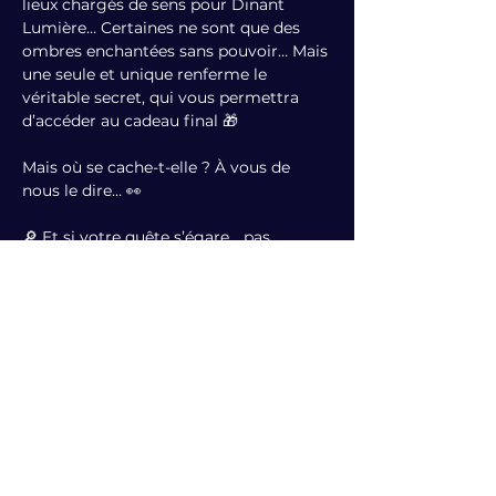
lieux chargés de sens pour Dinant 
Lumière… Certaines ne sont que des 
ombres enchantées sans pouvoir… Mais 
une seule et unique renferme le 
véritable secret, qui vous permettra 
d’accéder au cadeau final 🎁
Mais où se cache-t-elle ? À vous de 
nous le dire… 👀
🔎 Et si votre quête s’égare… pas 
d’inquiétude : Dinant Lumière 
murmurera des indices au fil du temps
⚠️ Les boules reposent dans des lieux 
sécurisés : ne prenez aucun risque, la 
magie n’en vaut que si l’aventure reste 
prudente
📸 Partagez vos découvertes, vos 
photos, vos pistes... en identifiant 
@dinantlumiere pour que la magie 
nous parvienne